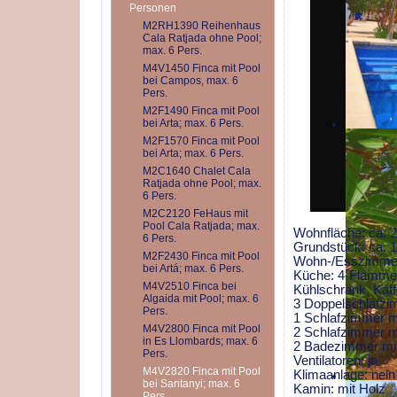
Personen
M2RH1390 Reihenhaus
Cala Ratjada ohne Pool;
max. 6 Pers.
M4V1450 Finca mit Pool
bei Campos, max. 6
Pers.
M2F1490 Finca mit Pool
bei Arta; max. 6 Pers.
M2F1570 Finca mit Pool
bei Arta; max. 6 Pers.
M2C1640 Chalet Cala
Ratjada ohne Pool; max.
6 Pers.
M2C2120 FeHaus mit
Pool Cala Ratjada; max.
Wohnfläche: ca.
6 Pers.
Grundstück: ca. 
M2F2430 Finca mit Pool
Wohn-/Esszimmer
bei Artá; max. 6 Pers.
Küche: 4-Flammen
M4V2510 Finca bei
Kühlschrank, Ka
Algaida mit Pool; max. 6
3 Doppelschlafzi
Pers.
1 Schlafzimmer mi
M4V2800 Finca mit Pool
2 Schlafzimmer mi
in Es Llombards; max. 6
2 Badezimmer mi
Pers.
Ventilatoren: ja
M4V2820 Finca mit Pool
Klimaanlage: nein
bei Santanyi; max. 6
Kamin: mit Holz
Pers.