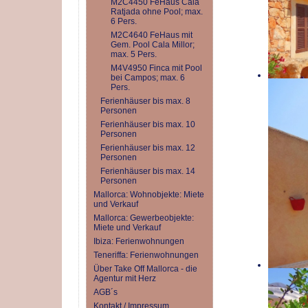
M2C4450 FeHaus Cala
Ratjada ohne Pool; max.
6 Pers.
M2C4640 FeHaus mit
Gem. Pool Cala Millor;
max. 5 Pers.
M4V4950 Finca mit Pool
bei Campos; max. 6
Pers.
Ferienhäuser bis max. 8
Personen
Ferienhäuser bis max. 10
Personen
Ferienhäuser bis max. 12
Personen
Ferienhäuser bis max. 14
Personen
Mallorca: Wohnobjekte: Miete
und Verkauf
Mallorca: Gewerbeobjekte:
Miete und Verkauf
Ibiza: Ferienwohnungen
Teneriffa: Ferienwohnungen
Über Take Off Mallorca - die
Agentur mit Herz
AGB´s
Kontakt / Impressum