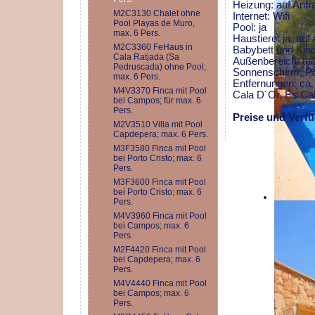
Heizung: auf Anfr
M2C3130 Chalet ohne
Internet: Wifi
Pool Playas de Muro,
Pool: ja
max. 6 Pers.
Haustiere: ja, auf
M2C3360 FeHaus in
Babybett und Kind
Cala Ratjada (Sa
Außenbereich: tei
Pedruscada) ohne Pool;
Sonnenschirm, Po
max. 6 Pers.
Entfernungen: ca
M4V3370 Finca mit Pool
Cala D´Or, Es Ca
bei Campos; für max. 6
Pers.
Preise und Verfü
M2V3510 Villa mit Pool
Capdepera; max. 6 Pers.
M3F3580 Finca mit Pool
bei Porto Cristo; max. 6
Pers.
M3F3600 Finca mit Pool
bei Porto Cristo; max. 6
Pers.
M4V3960 Finca mit Pool
bei Campos; max. 6
Pers.
M2F4420 Finca mit Pool
bei Capdepera; max. 6
Pers.
M4V4440 Finca mit Pool
bei Campos; max. 6
Pers.