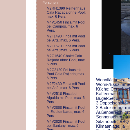
Personen
M2RH1390 Reihenhaus
Cala Ratjada ohne Pool;
max. 6 Pers.
M4V1450 Finca mit Pool
bei Campos, max. 6
Pers.
M2F1490 Finca mit Pool
bei Arta; max. 6 Pers.
M2F1570 Finca mit Pool
bei Arta; max. 6 Pers.
M2C1640 Chalet Cala
Ratjada ohne Pool; max.
6 Pers.
M2C2120 FeHaus mit
Pool Cala Ratjada; max.
6 Pers.
Wohnfläche: ca.
M2F2430 Finca mit Pool
Wohn-/Esszimmer:
bei Artá; max. 6 Pers.
Küche: Cerankochf
Kaffeemaschine, 
M4V2510 Finca bei
Algaida mit Pool; max. 6
Bügel-Set usw.
Pers.
3 Doppelschlafzim
2 Badezimmer mi
M4V2800 Finca mit Pool
in Es Llombards; max. 6
Außenbereich: gr
Pers.
Sonnenschirm und
Sitzmöbeln, BBQ
M4V2820 Finca mit Pool
bei Santanyi; max. 6
Klimaanlage: ja
Pers.