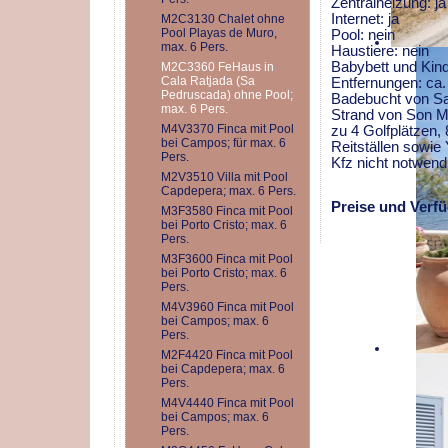
Zentralheizung: ja
Internet: ja
M2C3130 Chalet ohne
Pool Playas de Muro,
Pool: nein
max. 6 Pers.
Haustiere: nein
Babybett und Kind
M2C3360 FeHaus in
Cala Ratjada (Sa
Entfernungen: ca
Pedruscada) ohne Pool;
Badebucht von Sa 
max. 6 Pers.
Strand von Son Mo
M4V3370 Finca mit Pool
zu 4 Golfplätzen,
bei Campos; für max. 6
Reitställen sowie
Pers.
Kfz nicht notwend
M2V3510 Villa mit Pool
Capdepera; max. 6 Pers.
Preise und Verfü
M3F3580 Finca mit Pool
bei Porto Cristo; max. 6
Pers.
M3F3600 Finca mit Pool
bei Porto Cristo; max. 6
Pers.
M4V3960 Finca mit Pool
bei Campos; max. 6
Pers.
M2F4420 Finca mit Pool
bei Capdepera; max. 6
Pers.
M4V4440 Finca mit Pool
bei Campos; max. 6
Pers.