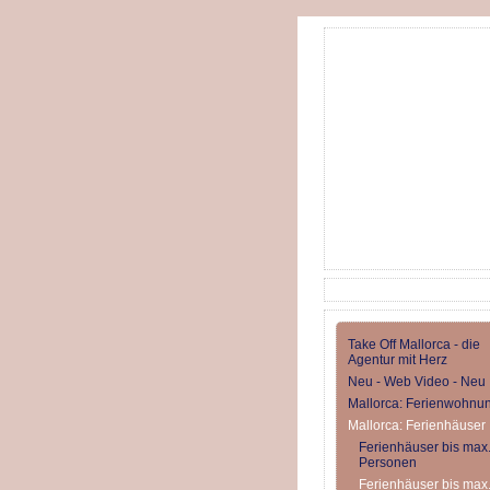
Take Off Mallorca - die
Agentur mit Herz
Neu - Web Video - Neu
Mallorca: Ferienwohnu
Mallorca: Ferienhäuser
Ferienhäuser bis max.
Personen
Ferienhäuser bis max.