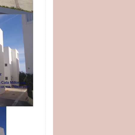
z
ala Millor, ca.
cor, ca. 70km zum