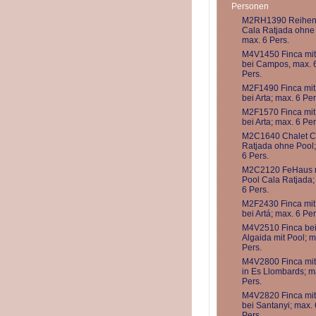
Personen
M2RH1390 Reihen
Cala Ratjada ohne 
max. 6 Pers.
M4V1450 Finca mit
bei Campos, max. 
Pers.
M2F1490 Finca mit
bei Arta; max. 6 Per
M2F1570 Finca mit
bei Arta; max. 6 Per
M2C1640 Chalet C
Ratjada ohne Pool;
6 Pers.
M2C2120 FeHaus 
Pool Cala Ratjada;
6 Pers.
M2F2430 Finca mit
bei Artá; max. 6 Per
M4V2510 Finca be
Algaida mit Pool; m
Pers.
M4V2800 Finca mit
in Es Llombards; m
Pers.
M4V2820 Finca mit
bei Santanyi; max. 
Pers.