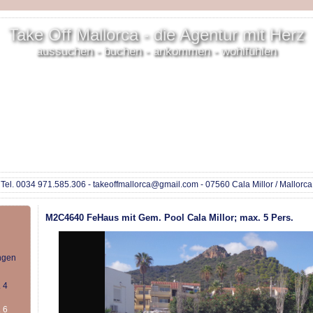
Take Off Mallorca - die Agentur mit Herz
aussuchen - buchen - ankommen - wohlfühlen
Tel. 0034 971.585.306 - takeoffmallorca@gmail.com - 07560 Cala Millor / Mallorca
M2C4640 FeHaus mit Gem. Pool Cala Millor; max. 5 Pers.
ngen
 4
 6