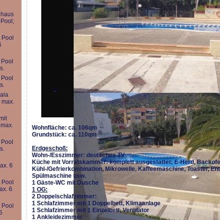
haus
Pool;
 Pool
6
 Pool
s.
 Pool
s.
ala
 max.
mit
 max.
Wohnfläche: ca. 106qm
Grundstück: ca. 110qm
 Pool
Erdgeschoß:
s.
Wohn-/Esszimmer: deutsches TV
i
Küche mit Vorratskammer: komplett ausgestattet; E-Herd, Backofe
ax. 6
Kühl-/Gefrierkombination, Mikrowelle, Kaffeemaschine, Toaster, Ent
Spülmaschine usw.
 Pool
1 Gäste-WC mit Dusche
ax. 6
1 OG:
2 Doppelschlafzimmer:
1 Schlafzimmer mit 1 Doppelbett, Klimaanlage
 Pool
1 Schlafzimmer mit 1 Einzelbett, Ventilator
6
1 Ankleidezimmer