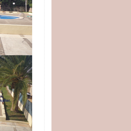
n,
safter,