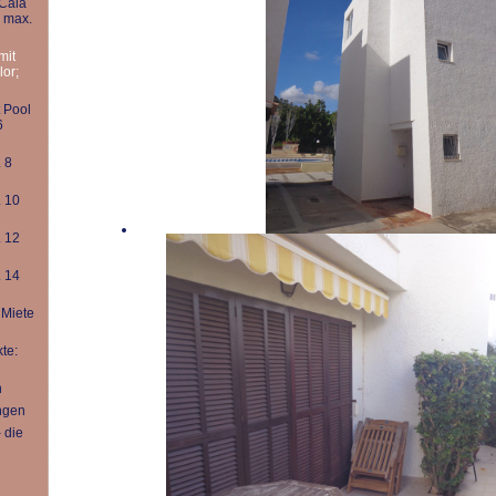
Cala
 max.
mit
lor;
 Pool
6
 8
. 10
. 12
. 14
 Miete
te:
n
ngen
 die