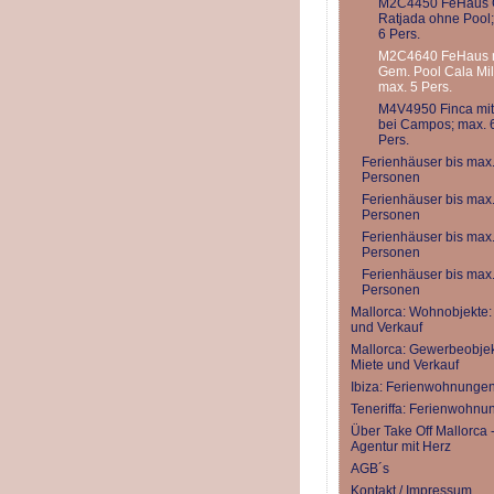
M2C4450 FeHaus 
Ratjada ohne Pool;
6 Pers.
M2C4640 FeHaus 
Gem. Pool Cala Mil
max. 5 Pers.
M4V4950 Finca mit
bei Campos; max. 
Pers.
Ferienhäuser bis max.
Personen
Ferienhäuser bis max
Personen
Ferienhäuser bis max
Personen
Ferienhäuser bis max
Personen
Mallorca: Wohnobjekte:
und Verkauf
Mallorca: Gewerbeobjek
Miete und Verkauf
Ibiza: Ferienwohnunge
Teneriffa: Ferienwohnu
Über Take Off Mallorca -
Agentur mit Herz
AGB´s
Kontakt / Impressum