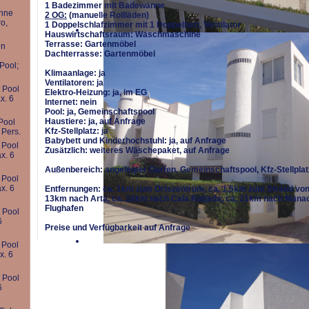
1 Badezimmer mit Badewanne
hne
2 OG:
(manuelle Rollläden)
o,
1 Doppelschlafzimmer mit 1 Doppelbett, Ventilator
Hauswirtschaftsraum: Waschmaschine
Terrasse: Gartenmöbel
in
Dachterrasse: Gartenmöbel
Pool;
Klimaanlage: ja
Ventilatoren: ja
 Pool
Elektro-Heizung: ja, im EG
x. 6
Internet: nein
Pool: ja, Gemeinschaftspool
Haustiere: ja, auf Anfrage
Pool
Kfz-Stellplatz: ja
 Pers.
Babybett und Kinderhochstuhl: ja, auf Anfrage
 Pool
Zusätzlich: weiteres Wäschepaket, auf Anfrage
x. 6
Außenbereich: angelegter Garten, Gemeinschaftspool, Kfz-Stellplat
 Pool
x. 6
Entfernungen: ca. 1km zum Ortszentrum, ca. 1,5km zum Strand von C
13km nach Arta, ca. 18km nach Cala Ratjada, ca. 21km nach Mana
Flughafen
 Pool
6
Preise und Verfügbarkeit auf Anfrage
 Pool
x. 6
 Pool
6