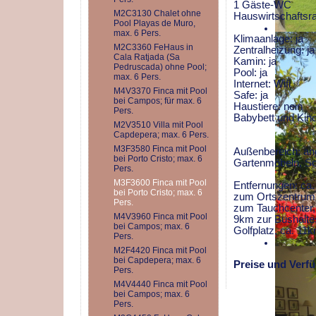
1 Gäste-WC
M2C3130 Chalet ohne
Hauswirtschaftsr
Pool Playas de Muro,
max. 6 Pers.
Klimaanlage: ja
M2C3360 FeHaus in
Zentralheizung: ja
Cala Ratjada (Sa
Kamin: ja
Pedruscada) ohne Pool;
Pool: ja
max. 6 Pers.
Internet: Wifi
M4V3370 Finca mit Pool
Safe: ja
bei Campos; für max. 6
Haustiere: nein
Pers.
Babybett und Kind
M2V3510 Villa mit Pool
Capdepera; max. 6 Pers.
M3F3580 Finca mit Pool
Außenbereich: ang
bei Porto Cristo; max. 6
Gartenmöbeln, So
Pers.
M3F3600 Finca mit Pool
Entfernungen: ca
bei Porto Cristo; max. 6
zum Ortszentrum,
Pers.
zum Tauchcenter,
M4V3960 Finca mit Pool
9km zur Bushalte
bei Campos; max. 6
Golfplatz, ca. 1
Pers.
M2F4420 Finca mit Pool
bei Capdepera; max. 6
Preise und Verfü
Pers.
M4V4440 Finca mit Pool
bei Campos; max. 6
Pers.