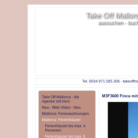
Take Off Mallorc
aussuchen - buc
Tel. 0034 971.585.306 - takeoffm
M3F3600 Finca mit 
Take Off Mallorca - die
Agentur mit Herz
Neu - Web Video - Neu
Mallorca: Ferienwohnungen
Mallorca: Ferienhäuser
Ferienhäuser bis max. 4
Personen
Ferienhäuser bis max. 6