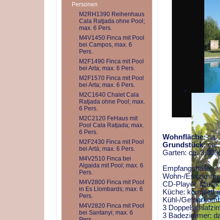
Personen
M2RH1390 Reihenhaus
Cala Ratjada ohne Pool;
max. 6 Pers.
M4V1450 Finca mit Pool
bei Campos, max. 6
Pers.
M2F1490 Finca mit Pool
bei Arta; max. 6 Pers.
M2F1570 Finca mit Pool
bei Arta; max. 6 Pers.
M2C1640 Chalet Cala
Ratjada ohne Pool; max.
6 Pers.
M2C2120 FeHaus mit
Pool Cala Ratjada; max.
6 Pers.
Wohnfläche
: ca
M2F2430 Finca mit Pool
Grundstück:
ca.
bei Artá; max. 6 Pers.
Garten: ca. 3.00
M4V2510 Finca bei
Algaida mit Pool; max. 6
Empfangshalle
Pers.
Wohn-/Esszimmer:
M4V2800 Finca mit Pool
CD-Player, Musik
in Es Llombards; max. 6
Küche: komplett e
Pers.
Kühl-/Gefrierkomb
M4V2820 Finca mit Pool
3 Doppelschlafzim
bei Santanyi; max. 6
3 Badezimmer: dav
Pers.