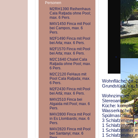
Personen
M2RH1390 Reihenhaus
Cala Ratjada ohne Pool;
max. 6 Pers.
M4V1450 Finca mit Pool
bei Campos, max. 6
Pers.
M2F1490 Finca mit Pool
bei Arta; max. 6 Pers.
M2F1570 Finca mit Pool
bei Arta; max. 6 Pers.
M2C1640 Chalet Cala
Ratjada ohne Pool; max.
6 Pers.
M2C2120 FeHaus mit
Pool Cala Ratjada; max.
Wohnfläche: ca.
6 Pers.
Grundstück: ca. 
M2F2430 Finca mit Pool
bei Artá; max. 6 Pers.
Wohnzimmer: gemü
M4V2510 Finca bei
Stereoanlage
Algaida mit Pool; max. 6
Küche: komplett a
Pers.
Wasserkocher, Kü
M4V2800 Finca mit Pool
Spülmaschine, E
in Es Llombards; max. 6
3 Schlafzimmer:
Pers.
1 Schlafzimmer mi
M4V2820 Finca mit Pool
1 Schlafzimmer mi
bei Santanyi; max. 6
1 Schlafzimmer mi
Pers.