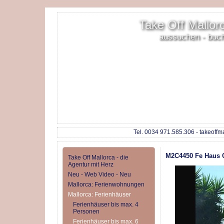
Take Off Mallorc
aussuchen - buc
Tel. 0034 971.585.306 - takeoffm
M2C4450 Fe Haus C
Take Off Mallorca - die
Agentur mit Herz
Neu - Web Video - Neu
Mallorca: Ferienwohnungen
Mallorca: Ferienhäuser
Ferienhäuser bis max. 4
Personen
Ferienhäuser bis max. 6