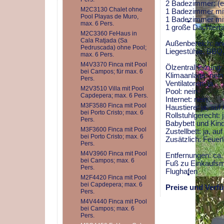
2 Badezimmer: (ei
M2C3130 Chalet ohne
1 Badezimmer mi
Pool Playas de Muro,
1 Badezimmer mit
max. 6 Pers.
1 große Dachterr
M2C3360 FeHaus in
Cala Ratjada (Sa
Außenbereich: an
Pedruscada) ohne Pool;
Liegestühle, BBQ, 
max. 6 Pers.
M4V3370 Finca mit Pool
Ölzentralheizung: 
bei Campos; für max. 6
Klimaanlage: nein
Pers.
Ventilatoren: ja
M2V3510 Villa mit Pool
Pool: nein
Capdepera; max. 6 Pers.
Internet: nein
M3F3580 Finca mit Pool
Haustiere: ja, auf
bei Porto Cristo; max. 6
Rollstuhlgerecht: 
Pers.
Babybett und Kind
M3F3600 Finca mit Pool
Zustellbett: ja, au
bei Porto Cristo; max. 6
Zusätzlich: Feuerl
Pers.
M4V3960 Finca mit Pool
Entfernungen: ca.
bei Campos; max. 6
Fuß zu Einkaufsm
Pers.
Flughafen
M2F4420 Finca mit Pool
bei Capdepera; max. 6
Preise und Verfü
Pers.
M4V4440 Finca mit Pool
bei Campos; max. 6
Pers.