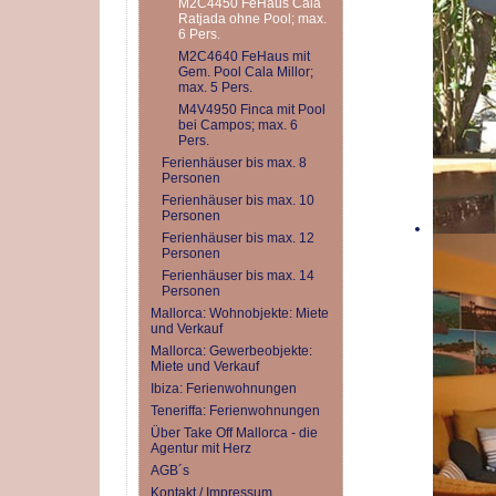
M2C4450 FeHaus Cala
Ratjada ohne Pool; max.
6 Pers.
M2C4640 FeHaus mit
Gem. Pool Cala Millor;
max. 5 Pers.
M4V4950 Finca mit Pool
bei Campos; max. 6
Pers.
Ferienhäuser bis max. 8
Personen
Ferienhäuser bis max. 10
Personen
Ferienhäuser bis max. 12
Personen
Ferienhäuser bis max. 14
Personen
Mallorca: Wohnobjekte: Miete
und Verkauf
Mallorca: Gewerbeobjekte:
Miete und Verkauf
Ibiza: Ferienwohnungen
Teneriffa: Ferienwohnungen
Über Take Off Mallorca - die
Agentur mit Herz
AGB´s
Kontakt / Impressum