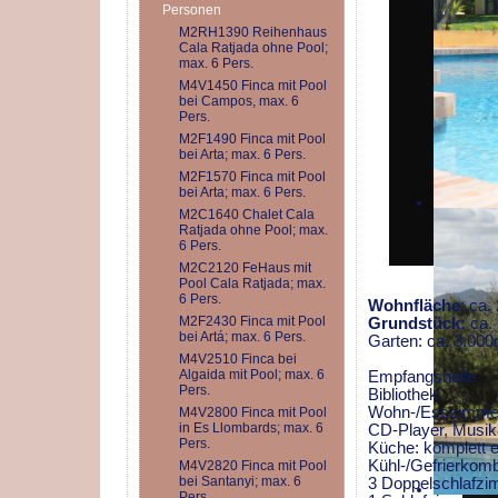
Personen
M2RH1390 Reihenhaus
Cala Ratjada ohne Pool;
max. 6 Pers.
M4V1450 Finca mit Pool
bei Campos, max. 6
Pers.
M2F1490 Finca mit Pool
bei Arta; max. 6 Pers.
M2F1570 Finca mit Pool
bei Arta; max. 6 Pers.
M2C1640 Chalet Cala
Ratjada ohne Pool; max.
6 Pers.
M2C2120 FeHaus mit
Pool Cala Ratjada; max.
6 Pers.
Wohnfläche
: ca
M2F2430 Finca mit Pool
Grundstück:
ca.
bei Artá; max. 6 Pers.
Garten: ca. 3.00
M4V2510 Finca bei
Algaida mit Pool; max. 6
Empfangshalle
Pers.
Bibliothek
Wohn-/Esszimmer:
M4V2800 Finca mit Pool
in Es Llombards; max. 6
CD-Player, Musik
Pers.
Küche: komplett e
Kühl-/Gefrierkomb
M4V2820 Finca mit Pool
bei Santanyi; max. 6
3 Doppelschlafzim
Pers.