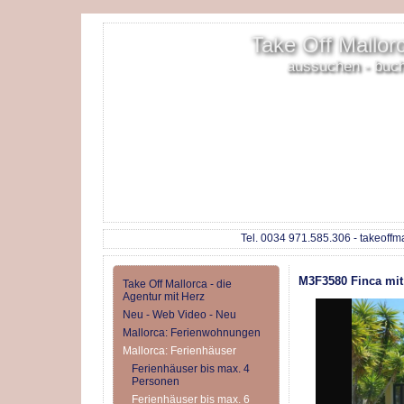
Take Off Mallorc
aussuchen - buc
Tel. 0034 971.585.306 - takeoffm
M3F3580 Finca mit 
Take Off Mallorca - die
Agentur mit Herz
Neu - Web Video - Neu
Mallorca: Ferienwohnungen
Mallorca: Ferienhäuser
Ferienhäuser bis max. 4
Personen
Ferienhäuser bis max. 6