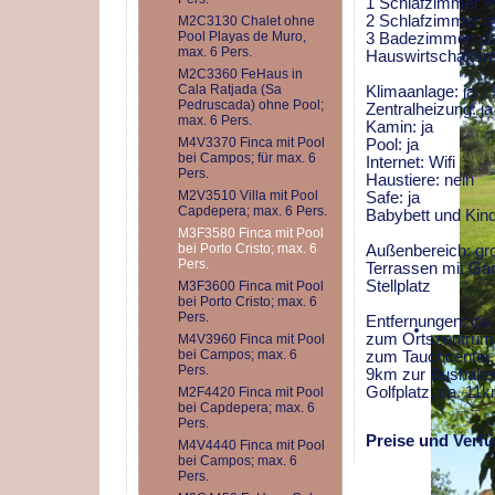
1 Schlafzimmer mi
2 Schlafzimmer mi
M2C3130 Chalet ohne
Pool Playas de Muro,
3 Badezimmer: da
max. 6 Pers.
Hauswirtschaftsr
M2C3360 FeHaus in
Cala Ratjada (Sa
Klimaanlage: ja
Pedruscada) ohne Pool;
Zentralheizung: ja
max. 6 Pers.
Kamin: ja
M4V3370 Finca mit Pool
Pool: ja
bei Campos; für max. 6
Internet: Wifi
Pers.
Haustiere: nein
M2V3510 Villa mit Pool
Safe: ja
Capdepera; max. 6 Pers.
Babybett und Kind
M3F3580 Finca mit Pool
bei Porto Cristo; max. 6
Außenbereich: gro
Pers.
Terrassen mit Ga
Stellplatz
M3F3600 Finca mit Pool
bei Porto Cristo; max. 6
Pers.
Entfernungen: ca
zum Ortszentrum,
M4V3960 Finca mit Pool
bei Campos; max. 6
zum Tauchcenter,
Pers.
9km zur Bushalte
Golfplatz, ca. 1
M2F4420 Finca mit Pool
bei Capdepera; max. 6
Pers.
Preise und Verfü
M4V4440 Finca mit Pool
bei Campos; max. 6
Pers.